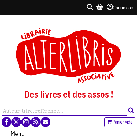
Connexion
Des livres et des assos !
Panier vide
Menu