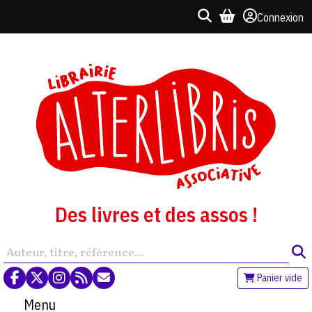
Connexion
Des livres et des assos !
Panier vide
Menu