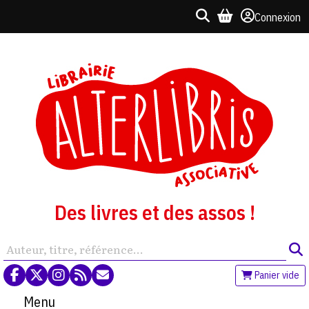
Connexion
Des livres et des assos !
Panier vide
Menu