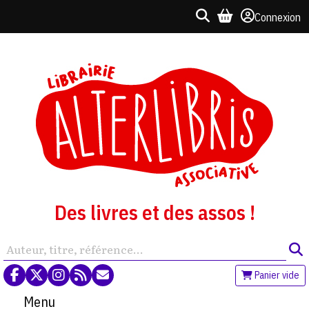
Connexion
Des livres et des assos !
Panier vide
Menu