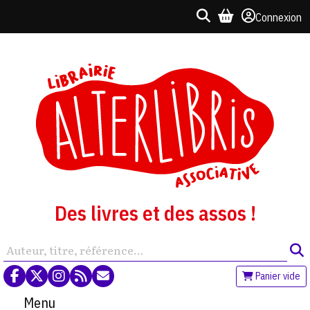
Connexion
Des livres et des assos !
Panier vide
Menu