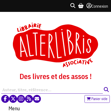
Connexion
Des livres et des assos !
Panier vide
Menu