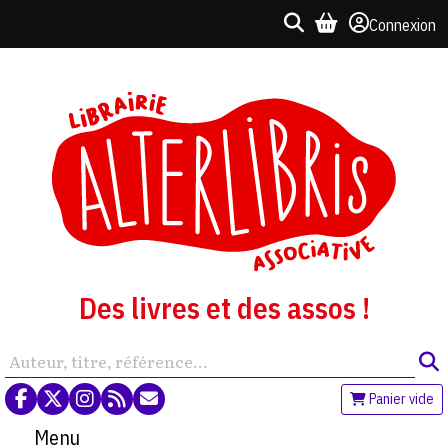
Connexion
Des livres et des assos !
Panier vide
Menu