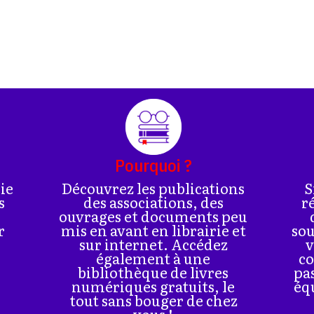
Pourquoi ?
rie
Découvrez les publications
S
s
des associations, des
r
ouvrages et documents peu
r
mis en avant en librairie et
sou
sur internet. Accédez
v
également à une
co
bibliothèque de livres
pa
numériques gratuits, le
éq
tout sans bouger de chez
vous !