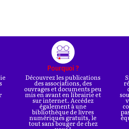
Pourquoi ?
rie
Découvrez les publications
S
s
des associations, des
r
ouvrages et documents peu
r
mis en avant en librairie et
sou
sur internet. Accédez
v
également à une
co
bibliothèque de livres
pa
numériques gratuits, le
éq
tout sans bouger de chez
vous !