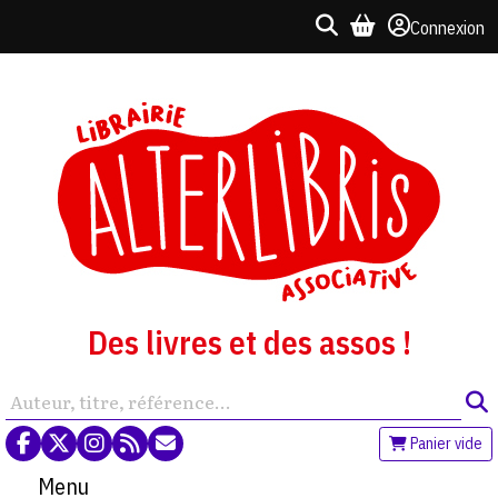
Connexion
Des livres et des assos !
Panier vide
Menu