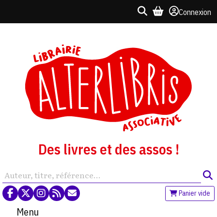
Connexion
Des livres et des assos !
Panier vide
Menu