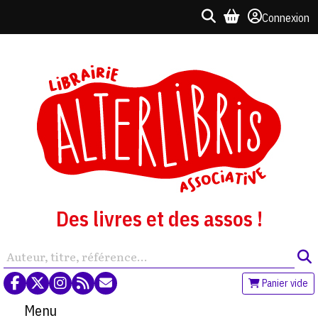
Connexion
Des livres et des assos !
Panier vide
Menu