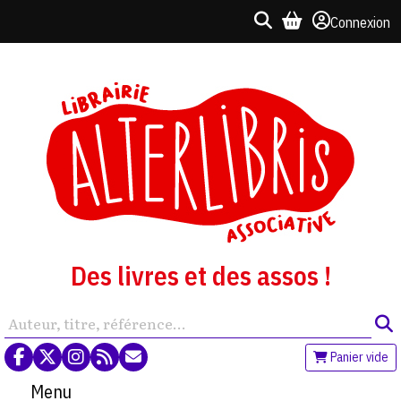
Connexion
Des livres et des assos !
Panier vide
Menu