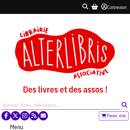
Connexion
Des livres et des assos !
Panier vide
Menu