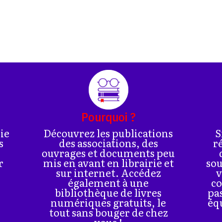
Pourquoi ?
rie
Découvrez les publications
S
s
des associations, des
r
ouvrages et documents peu
r
mis en avant en librairie et
sou
sur internet. Accédez
v
également à une
co
bibliothèque de livres
pa
numériques gratuits, le
éq
tout sans bouger de chez
vous !