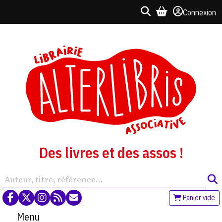
Connexion
Des livres et des assos !
Panier vide
Menu