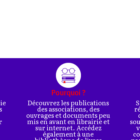
Pourquoi ?
rie
Découvrez les publications
S
s
des associations, des
r
ouvrages et documents peu
r
mis en avant en librairie et
sou
sur internet. Accédez
v
également à une
co
bibliothèque de livres
pa