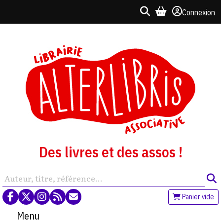
Connexion
Des livres et des assos !
Panier vide
Menu