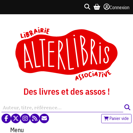
Connexion
Des livres et des assos !
Panier vide
Menu