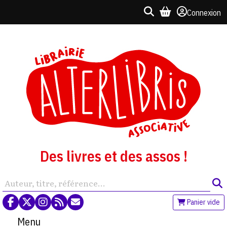
Connexion
Des livres et des assos !
Panier vide
Menu