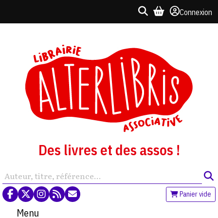
Connexion
Des livres et des assos !
Panier vide
Menu