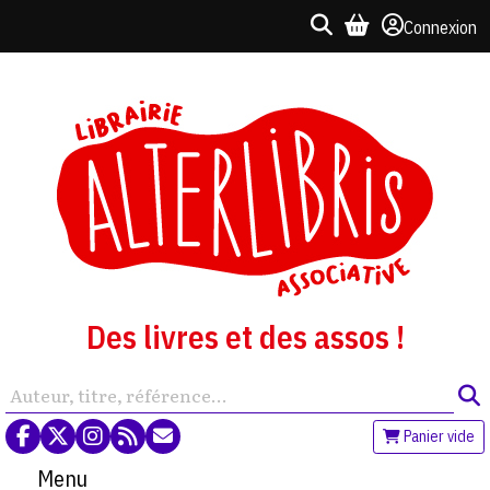
Connexion
Des livres et des assos !
Panier vide
Menu