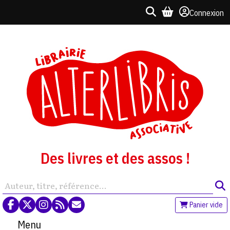
Connexion
Des livres et des assos !
Panier vide
Menu