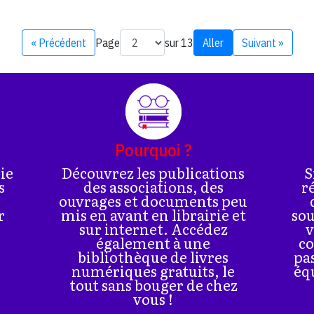
« Précédent
Page
sur 13
Aller
Suivant »
Pourquoi ?
rie
Découvrez les publications
S
s
des associations, des
r
ouvrages et documents peu
r
mis en avant en librairie et
sou
sur internet. Accédez
v
également à une
co
bibliothèque de livres
pa
numériques gratuits, le
éq
tout sans bouger de chez
vous !