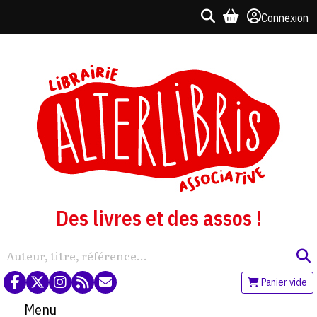
Connexion
Des livres et des assos !
Panier vide
Menu