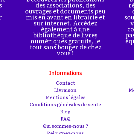
s
des associations, des
r
ouvrages et documents peu
r
mis en avant en librairie et
sou
sur internet. Accédez
v
également à une
co
bibliothèque de livres
pa
numériques gratuits, le
éq
tout sans bouger de chez
vous !
Informations
Contact
s
Livraison
Me
Mentions légales
Conditions générales de vente
Blog
FAQ
Qui sommes-nous ?
Rejoignez-nous