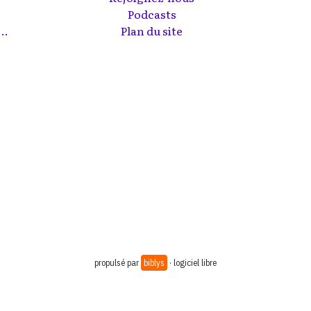
Podcasts
..
Plan du site
propulsé par
biblys
· logiciel libre