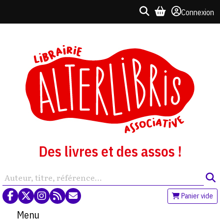
Connexion
Des livres et des assos !
Panier vide
Menu