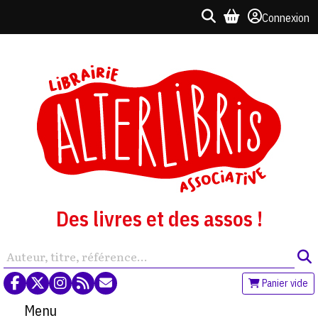
Connexion
Des livres et des assos !
Panier vide
Menu