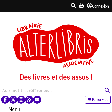
Connexion
Des livres et des assos !
Panier vide
Menu