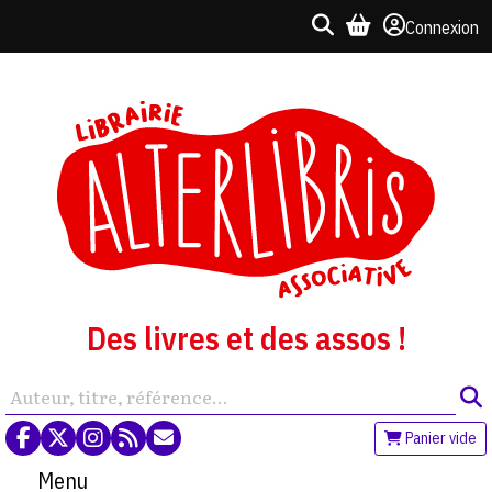
Connexion
Des livres et des assos !
Panier vide
Menu