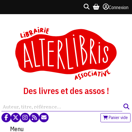
Connexion
Des livres et des assos !
Panier vide
Menu