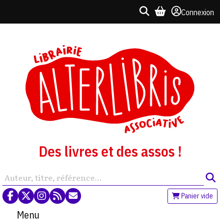
Connexion
Des livres et des assos !
Panier vide
Menu