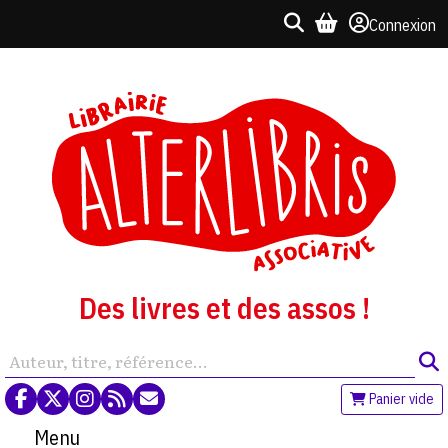
Connexion
Des livres et des assos !
Panier vide
Menu