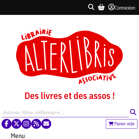
Connexion
Des livres et des assos !
Panier vide
Menu