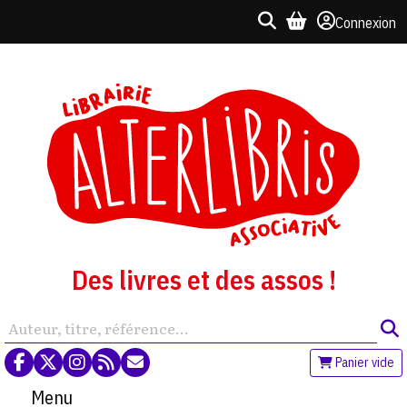
Connexion
Des livres et des assos !
Panier vide
Menu