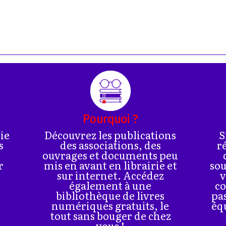
Pourquoi ?
rie
Découvrez les publications
S
s
des associations, des
r
ouvrages et documents peu
r
mis en avant en librairie et
sou
sur internet. Accédez
v
également à une
co
bibliothèque de livres
pa
numériques gratuits, le
éq
tout sans bouger de chez
vous !