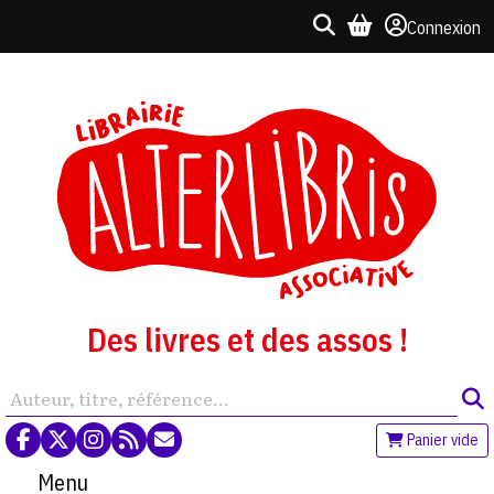
Connexion
Des livres et des assos !
Panier vide
Menu