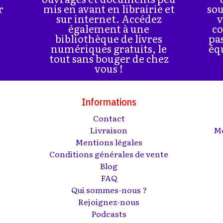
r
mis en avant en librairie et
sou
sur internet. Accédez
v
également à une
co
bibliothèque de livres
pa
numériques gratuits, le
éq
tout sans bouger de chez
vous !
Informations
Contact
s
Livraison
Me
Mentions légales
Conditions générales de vente
Blog
FAQ
Qui sommes-nous ?
Rejoignez-nous
Podcasts