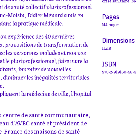
crise sanitaire
,
Mé
et de santé collectif pluriprofessionnel
ranc-Moisin, Didier Ménard a mis en
Pages
dans la pratique médicale.
144 pages
son expérience des 40 dernières
Dimensions
t propositions de transformation de
11x18
ec les personnes malades et non pas
et le pluriprofessionnel, faire vivre la
ISBN
tants, inventer de nouvelles
978-2-919160-46-4
, diminuer les inégalités territoriales
u paiement à l’acte.
pliquent la médecine de ville, l’hopital
u centre de santé communautaire,
eau d’AVEC santé et président de
de-France des maisons de santé