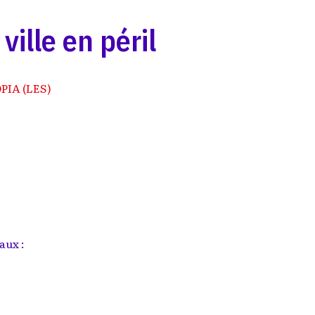
ille en péril
IA (LES)
aux :