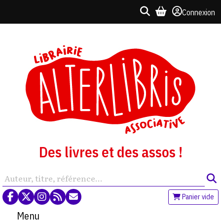
Connexion
Des livres et des assos !
Panier vide
Menu