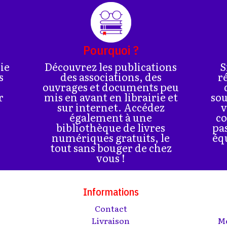
Pourquoi ?
rie
Découvrez les publications
S
s
des associations, des
r
ouvrages et documents peu
r
mis en avant en librairie et
sou
sur internet. Accédez
v
également à une
co
bibliothèque de livres
pa
numériques gratuits, le
éq
tout sans bouger de chez
vous !
Informations
Contact
s
Livraison
Me