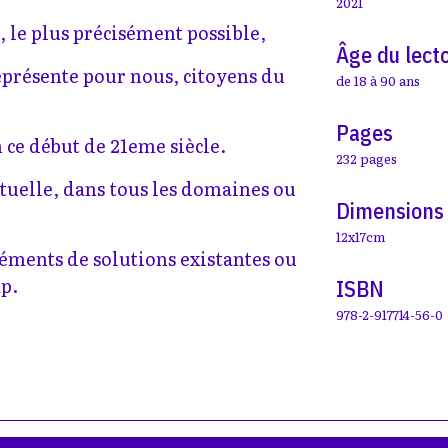
2021
, le plus précisément possible,
Âge du lect
 représente pour nous, citoyens du
de 18 à 90 ans
Pages
n ce début de 21eme siècle.
232 pages
ctuelle, dans tous les domaines ou
Dimensions
12x17cm
léments de solutions existantes ou
ap.
ISBN
978-2-917714-56-0