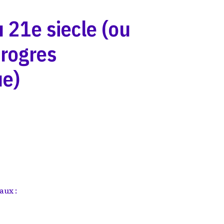
u 21e siecle (ou
progres
ue)
S
aux :