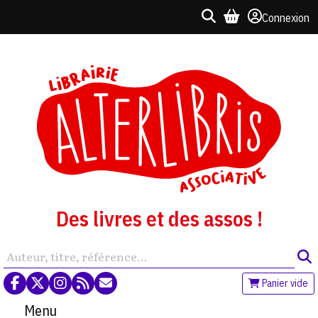
Connexion
Des livres et des assos !
Panier vide
Menu