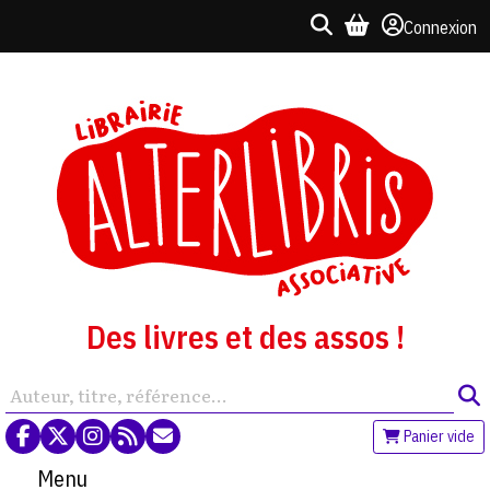
Connexion
Des livres et des assos !
Panier vide
Menu