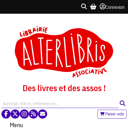
Connexion
Des livres et des assos !
Panier vide
Menu