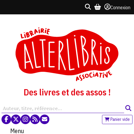
Connexion
Des livres et des assos !
Panier vide
Menu