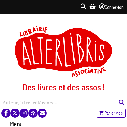
Connexion
Des livres et des assos !
Panier vide
Menu