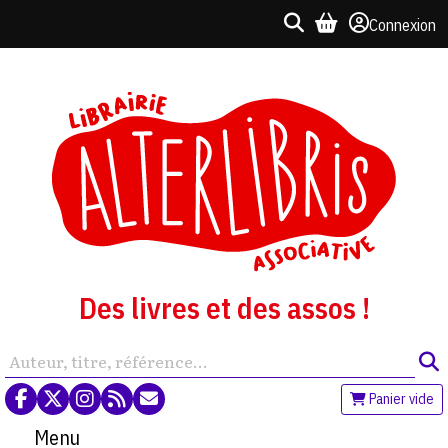
Connexion
Des livres et des assos !
Panier vide
Menu