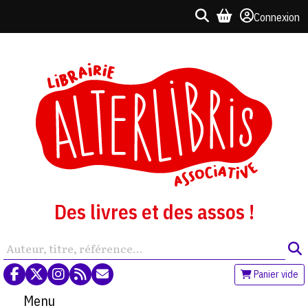
Connexion
Des livres et des assos !
Panier vide
Menu