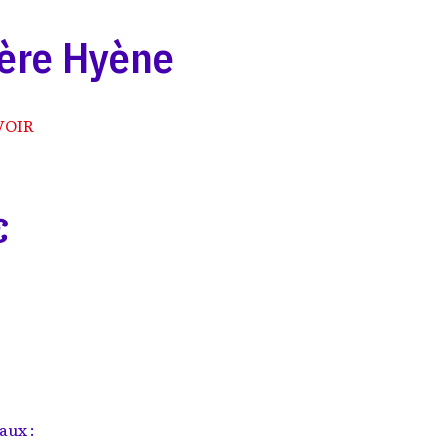
Mère Hyène
VOIR
€
aux :