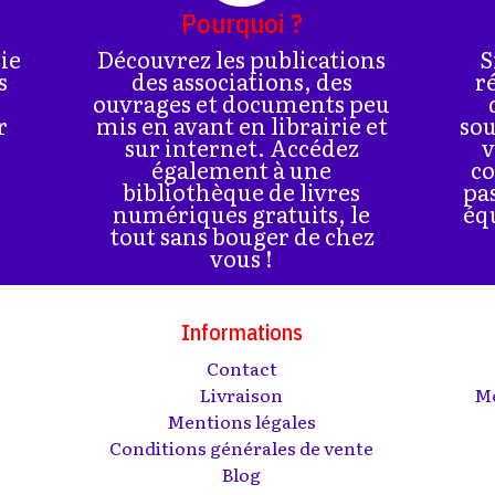
Pourquoi ?
rie
Découvrez les publications
S
s
des associations, des
r
ouvrages et documents peu
r
mis en avant en librairie et
sou
sur internet. Accédez
v
également à une
co
bibliothèque de livres
pa
numériques gratuits, le
éq
tout sans bouger de chez
vous !
Informations
Contact
s
Livraison
Me
Mentions légales
Conditions générales de vente
Blog