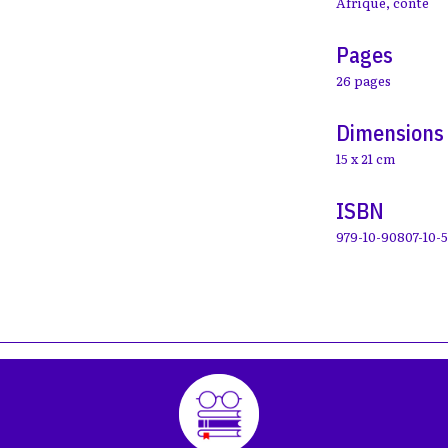
Afrique
,
conte
Pages
26 pages
Dimensions
15 x 21 cm
ISBN
979-10-90807-10-5