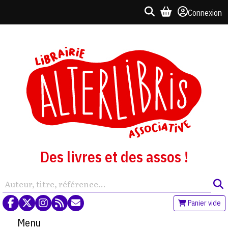
Connexion
Des livres et des assos !
Panier vide
Menu