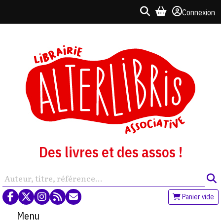
Connexion
Des livres et des assos !
Panier vide
Menu